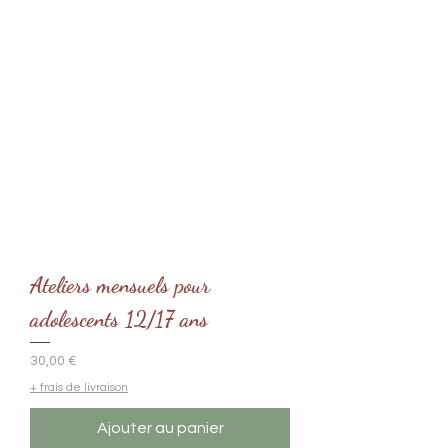
Ateliers mensuels pour
adolescents 12/17 ans
Prix
30,00 €
+ frais de livraison
Ajouter au panier