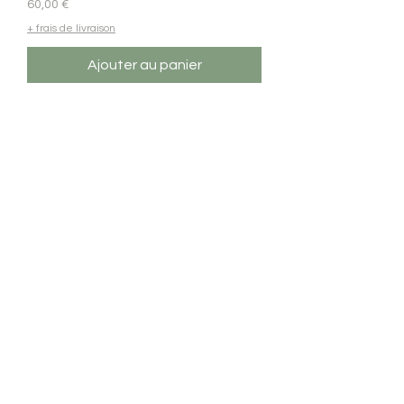
Prix
60,00 €
+ frais de livraison
Ajouter au panier