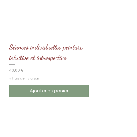
Séances individuelles peinture
intuitive et introspective
Prix
40,00 €
+ frais de livraison
Ajouter au panier