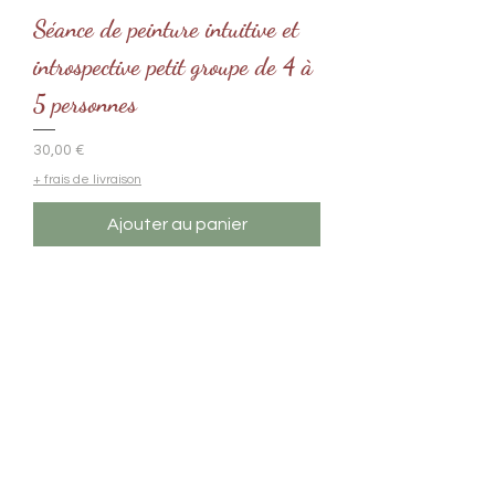
Séance de peinture intuitive et
introspective petit groupe de 4 à
5 personnes
Prix
30,00 €
+ frais de livraison
Ajouter au panier