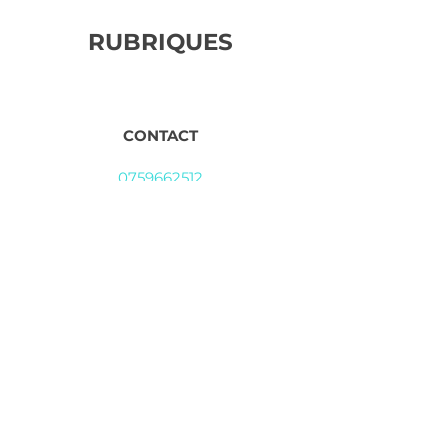
RUBRIQUES
CONTACT
0759662512
pamelacolin@net-c.com
Pour avoir des informations au
sujet de toutes mes nouveautés et