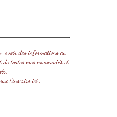
r avoir des informations au
et de toutes mes nouveautés et
ets,
eux t'inscrire ici :