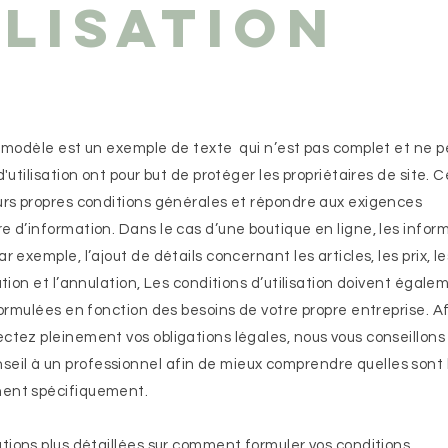
ilisation
Ce modèle est un exemple de texte qui n’est pas complet et ne p
d'utilisation ont pour but de protéger les propriétaires de site. 
eurs propres conditions générales et répondre aux exigences
 d’information. Dans le cas d’une boutique en ligne, les infor
r exemple, l’ajout de détails concernant les articles, les prix, le
ation et l’annulation, Les conditions d’utilisation doivent égale
 formulées en fonction des besoins de votre propre entreprise. A
ctez pleinement vos obligations légales, nous vous conseillons
il à un professionnel afin de mieux comprendre quelles sont 
nent spécifiquement.
tions plus détaillées sur comment formuler vos conditions