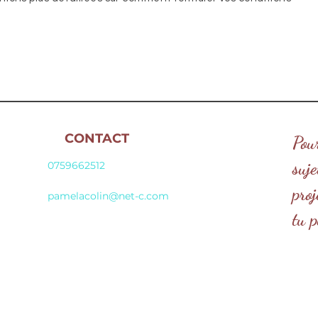
CONTACT
Pou
suj
0759662512
proj
pamelacolin@net-c.com
tu p