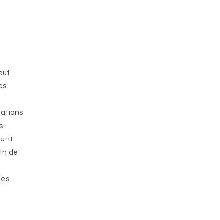
eut
Ces
mations
s
ment
fin de
les